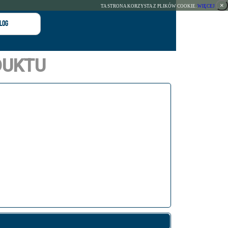
×
TA STRONA KORZYSTA Z PLIKÓW COOKIE.
WIĘCEJ
log
DUKTU