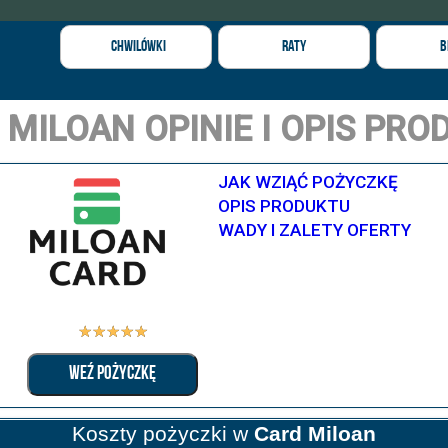
Chwilówki
Raty
B
 MILOAN OPINIE I OPIS PRO
JAK WZIĄĆ POŻYCZKĘ
OPIS PRODUKTU
WADY I ZALETY OFERTY
☆
☆
☆
☆
☆
WEŹ POŻYCZKĘ
Koszty pożyczki w
Card Miloan