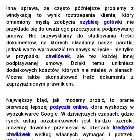
Inna sprawa, że często późniejsze problemy z
windykacją to wynik roztrzepania klienta, który
omamiony myślą zdobycia
szybkiej gotówki
nie
przykłada się do uważnego przeczytania podpisywanej
umowy. Nie przywykliśmy do studiowania treści
dokumentów, na których składamy nasze parafki,
jednak warto wprowadzić ten nawyk w życie - nie tylko
w przypadku
chwilówek
, ale też każdej innej
podpisywanej umowy. Dzięki temu unikniesz
dodatkowych kosztów, których nie miałeś w planach.
Można także skonsultować treść dokumentu z
zaprzyjaźnionym prawnikiem.
Największy błąd, jaki możemy zrobić, to branie
pierwszej lepszej
pożyczki online
, która wyskoczy w
wyszukiwarce Google. W dzisiejszych czasach, gdzie
rynek usług pozabankowych jest bardzo szeroki,
możemy dowolnie przebierać w ofertach
kredytów
chwilówek
według własnych wymagań i potrzeb.