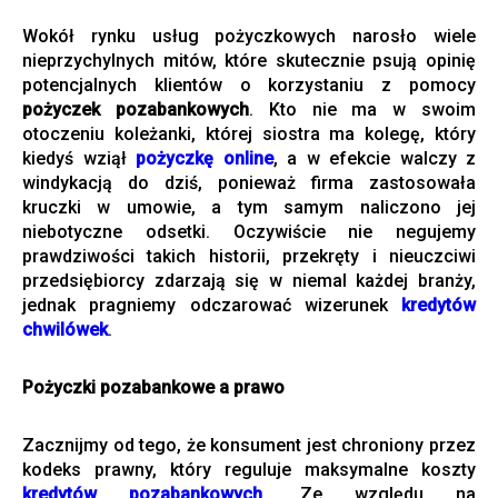
Wokół rynku usług pożyczkowych narosło wiele
nieprzychylnych mitów, które skutecznie psują opinię
potencjalnych klientów o korzystaniu z pomocy
pożyczek pozabankowych
. Kto nie ma w swoim
otoczeniu koleżanki, której siostra ma kolegę, który
kiedyś wziął
pożyczkę online
, a w efekcie walczy z
windykacją do dziś, ponieważ firma zastosowała
kruczki w umowie, a tym samym naliczono jej
niebotyczne odsetki. Oczywiście nie negujemy
prawdziwości takich historii, przekręty i nieuczciwi
przedsiębiorcy zdarzają się w niemal każdej branży,
jednak pragniemy odczarować wizerunek
kredytów
chwilówek
.
Pożyczki pozabankowe a prawo
Zacznijmy od tego, że konsument jest chroniony przez
kodeks prawny, który reguluje maksymalne koszty
kredytów pozabankowych
. Ze względu na