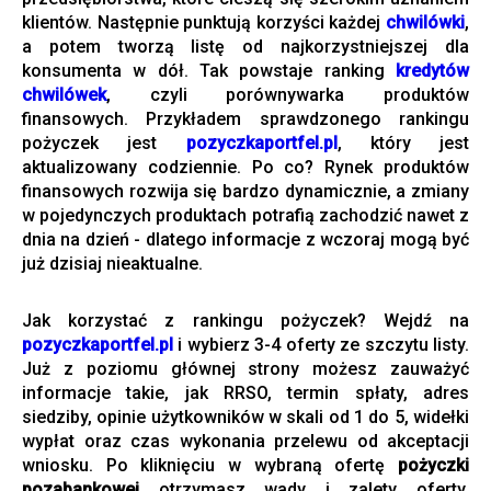
klientów. Następnie punktują korzyści każdej
chwilówki
,
a potem tworzą listę od najkorzystniejszej dla
konsumenta w dół. Tak powstaje ranking
kredytów
chwilówek
, czyli porównywarka produktów
finansowych. Przykładem sprawdzonego rankingu
pożyczek jest
pozyczkaportfel.pl
, który jest
aktualizowany codziennie. Po co? Rynek produktów
finansowych rozwija się bardzo dynamicznie, a zmiany
w pojedynczych produktach potrafią zachodzić nawet z
dnia na dzień - dlatego informacje z wczoraj mogą być
już dzisiaj nieaktualne.
Jak korzystać z rankingu pożyczek? Wejdź na
pozyczkaportfel.pl
i wybierz 3-4 oferty ze szczytu listy.
Już z poziomu głównej strony możesz zauważyć
informacje takie, jak RRSO, termin spłaty, adres
siedziby, opinie użytkowników w skali od 1 do 5, widełki
wypłat oraz czas wykonania przelewu od akceptacji
wniosku. Po kliknięciu w wybraną ofertę
pożyczki
pozabankowej
otrzymasz wady i zalety oferty,