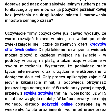
dostawą pod nasz dom zaledwie jednym ruchem palca
to dlaczego by nie móc wziąć
pożyczki pozabankowej
bez jeżdżenia na drugi koniec miasta i marnowania
mnóstwa cennego czasu?
Oczywiście firmy pożyczkowe już dawno wyczuły, że
warto rozwijać biznes w sieci, co widać po stale
zwiększającej się liczbie dostępnych ofert
kredytów
chwilówek online
. Dzięki takiemu rozwiązaniu, wniosek
można złożyć z każdego miejsca na świecie - w
podróży, w pracy, na plaży, a także leżąc w piżamie w
swoim mieszkaniu. Wystarczy, że posiadasz stałe
łącze internetowe oraz urządzenie elektroniczne z
dostępem do sieci. Cały proces aplikacyjny zajmie Ci
jedynie kilkanaście minut, a odpowiedź otrzymasz
jeszcze tego samego dnia! W razie pozytywnej decyzji,
przelew z
szybką gotówką
trafi na Twoje konto już w 15
minut bez względu na datę. W końcu serwery nie mają
wolnego, dlatego
pożyczki online
dostępne są w
weekendy, święta oraz inne dni wolne od pracy przez