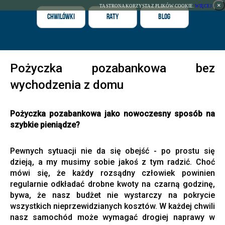
×
TA STRONA KORZYSTA Z PLIKÓW COOKIE.
WIĘCEJ
Chwilówki
Raty
Blog
Pożyczka pozabankowa bez
wychodzenia z domu
Pożyczka pozabankowa jako nowoczesny sposób na
szybkie pieniądze?
Pewnych sytuacji nie da się obejść - po prostu się
dzieją, a my musimy sobie jakoś z tym radzić. Choć
mówi się, że każdy rozsądny człowiek powinien
regularnie odkładać drobne kwoty na czarną godzinę,
bywa, że nasz budżet nie wystarczy na pokrycie
wszystkich nieprzewidzianych kosztów. W każdej chwili
nasz samochód może wymagać drogiej naprawy w