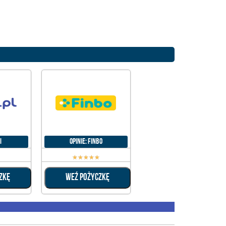
i
Opinie: Finbo
☆
☆
☆
☆
☆
☆
ZKĘ
WEŹ POŻYCZKĘ