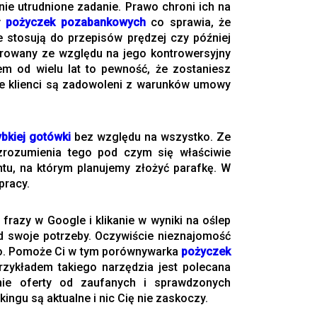
ie utrudnione zadanie. Prawo chroni ich na
y
pożyczek pozabankowych
co sprawia, że
e stosują do przepisów prędzej czy później
orowany ze względu na jego kontrowersyjny
em od wielu lat to pewność, że zostaniesz
że klienci są zadowoleni z warunków umowy
bkiej gotówki
bez względu na wszystko. Ze
 zrozumienia tego pod czym się właściwie
tu, na którym planujemy złożyć parafkę. W
pracy.
razy w Google i klikanie w wyniki na oślep
d swoje potrzeby. Oczywiście nieznajomość
rto. Pomoże Ci w tym porównywarka
pożyczek
rzykładem takiego narzędzia jest polecana
ynie oferty od zaufanych i sprawdzonych
ingu są aktualne i nic Cię nie zaskoczy.