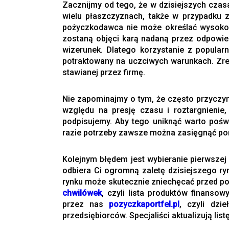
Zacznijmy od tego, że w dzisiejszych czas
wielu płaszczyznach, także w przypadku 
pożyczkodawca nie może określać wysokości
zostaną objęci karą nadaną przez odpowie
wizerunek. Dlatego korzystanie z popula
potraktowany na uczciwych warunkach. Zre
stawianej przez firmę.
Nie zapominajmy o tym, że często przyczyna
względu na presję czasu i roztargnienie
podpisujemy. Aby tego uniknąć warto pośw
razie potrzeby zawsze można zasięgnąć por
Kolejnym błędem jest wybieranie pierwszej
odbiera Ci ogromną zaletę dzisiejszego r
rynku może skutecznie zniechęcać przed po
chwilówek
, czyli lista produktów finanso
przez nas
pozyczkaportfel.pl
, czyli dzi
przedsiębiorców. Specjaliści aktualizują li