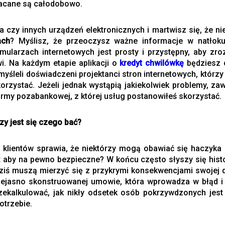
łacane są całodobowo.
 czy innych urządzeń elektronicznych i martwisz się, że ni
ach
? Myślisz, że przeoczysz ważne informacje w natłok
ularzach internetowych jest prosty i przystępny, aby z
. Na każdym etapie aplikacji o
kredyt chwilówkę
będziesz o
leli doświadczeni projektanci stron internetowych, którzy 
korzystać. Jeżeli jednak wystąpią jakiekolwiek problemy, 
irmy pozabankowej, z której usług postanowiłeś skorzystać.
y jest się czego bać?
klientów sprawia, że niektórzy mogą obawiać się haczyka 
aby na pewno bezpieczne? W końcu często słyszy się histor
 dziś muszą mierzyć się z przykrymi konsekwencjami swojej d
niejasno skonstruowanej umowie, która wprowadza w błąd i
rzekalkulować, jak nikły odsetek osób pokrzywdzonych jes
otrzebie.