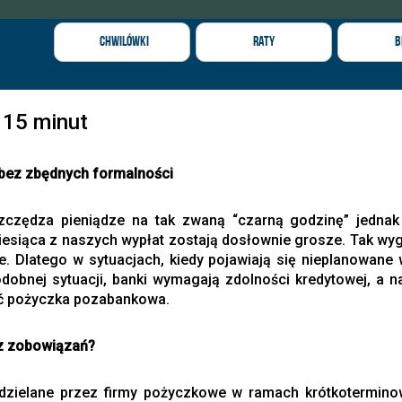
Chwilówki
Raty
B
 15 minut
 bez zbędnych formalności
czędza pieniądze na tak zwaną “czarną godzinę” jednak 
iesiąca z naszych wypłat zostają dosłownie grosze. Tak wy
e. Dlatego w sytuacjach, kiedy pojawiają się nieplanowane
obnej sytuacji, banki wymagają zdolności kredytowej, a n
ać pożyczka pozabankowa.
z zobowiązań?
dzielane przez firmy pożyczkowe w ramach krótkotermino