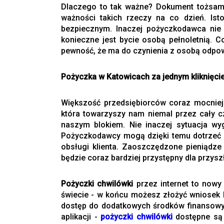
Dlaczego to tak ważne? Dokument tożsa
ważności takich rzeczy na co dzień. Ist
bezpiecznym. Inaczej pożyczkodawca nie b
konieczne jest bycie osobą pełnoletnią. 
pewność, że ma do czynienia z osobą odpow
Pożyczka w Katowicach za jednym kliknięc
Większość przedsiębiorców coraz mocniej 
która towarzyszy nam niemal przez cały c
naszym blokiem. Nie inaczej sytuacja w
Pożyczkodawcy mogą dzięki temu dotrzeć 
obsługi klienta. Zaoszczędzone pieniądze
będzie coraz bardziej przystępny dla przyszły
Pożyczki chwilówki
przez internet to now
świecie - w końcu możesz złożyć wniosek l
dostęp do dodatkowych środków finansowyc
aplikacji -
pożyczki chwilówki
dostępne są 