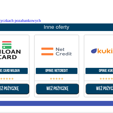
pożyczkach pozabankowych
Inne oferty
ie: Card Miloan
Opinie: NetCredit
Opinie: Kuk
☆
☆
☆
☆
☆
☆
☆
☆
☆
☆
☆
☆
☆
☆
EŹ POŻYCZKĘ
WEŹ POŻYCZKĘ
WEŹ POŻYC