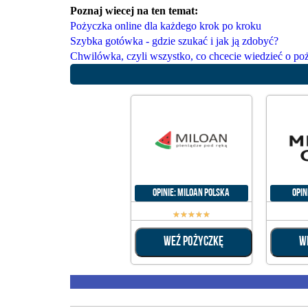
Poznaj wiecej na ten temat:
Pożyczka online dla każdego krok po kroku
Szybka gotówka - gdzie szukać i jak ją zdobyć?
Chwilówka, czyli wszystko, co chcecie wiedzieć o 
Opinie: Miloan Polska
Opin
☆
☆
☆
☆
☆
WEŹ POŻYCZKĘ
W