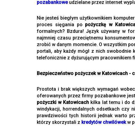
pozabankowe
udzielane przez internet wyp
Nie jesteś biegłym użytkownikiem komputera
proces sięgania po
pożyczkę w Katowic
formalnych? Bzdura! Język używany w form
najmniej czasu przeciętnemu konsumentowi
zrobić w danym momencie. O wszystkim pomyś
portali, aby każdy mógł z nich swobodnie 
telefonicznie z dyżurującym pracownikiem f
Bezpieczeństwo pożyczek w Katowicach - cz
Prostota i brak większych wymagań wobec 
oferowanych przez firmy pozabankowe jest 
pożyczki w Katowicach
kilka lat temu i do
windykacji, horrendalnych odsetkach czy 
prawdziwości tych historii jednak warto p
którzy skorzystali z
kredytów chwilówek
w p