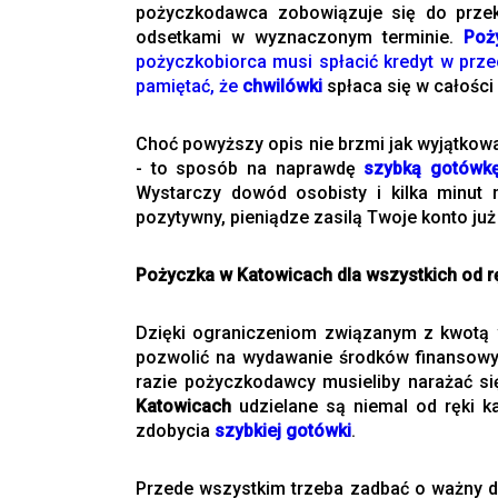
pożyczkodawca zobowiązuje się do przek
odsetkami w wyznaczonym terminie.
Poż
pożyczkobiorca musi spłacić kredyt w prze
pamiętać, że
chwilówki
spłaca się w całości 
Choć powyższy opis nie brzmi jak wyjątkow
- to sposób na naprawdę
szybką gotówk
Wystarczy dowód osobisty i kilka minut 
pozytywny, pieniądze zasilą Twoje konto ju
Pożyczka w Katowicach dla wszystkich od r
Dzięki ograniczeniom związanym z kwot
pozwolić na wydawanie środków finansowyc
razie pożyczkodawcy musieliby narażać si
Katowicach
udzielane są niemal od ręki k
zdobycia
szybkiej gotówki
.
Przede wszystkim trzeba zadbać o ważny d