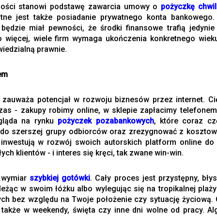
mości stanowi podstawę zawarcia umowy o
pożyczkę chwi
otne jest także posiadanie prywatnego konta bankowego
ędzie miał pewności, że środki finansowe trafią jedynie 
Co więcej, wiele firm wymaga ukończenia konkretnego wiek
iedzialną prawnie.
iem
zauważa potencjał w rozwoju biznesów przez internet. Cięż
zas - zakupy robimy online, w sklepie zapłacimy telefonem
ygląda na rynku
pożyczek pozabankowych
, które coraz cz
do szerszej grupy odbiorców oraz zrezygnować z kosztow
 inwestują w rozwój swoich autorskich platform online do
ch klientów - i interes się kręci, tak zwane win-win.
y wymiar
szybkiej gotówki
. Cały proces jest przystępny, bł
eżąc w swoim łóżku albo wylegując się na tropikalnej plaż
h bez względu na Twoje położenie czy sytuację życiową. C
także w weekendy, święta czy inne dni wolne od pracy. A