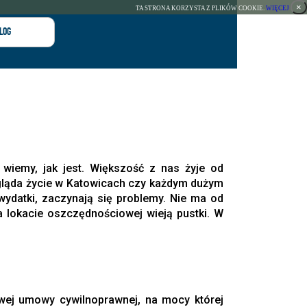
×
TA STRONA KORZYSTA Z PLIKÓW COOKIE.
WIĘCEJ
log
wiemy, jak jest. Większość z nas żyje od
gląda życie w Katowicach czy każdym dużym
 wydatki, zaczynają się problemy. Nie ma od
a lokacie oszczędnościowej wieją pustki. W
wej umowy cywilnoprawnej, na mocy której