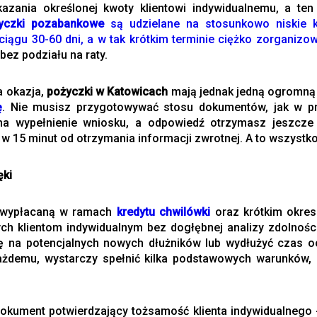
azania określonej kwoty klientowi indywidualnemu, a te
yczki pozabankowe
są udzielane na stosunkowo niskie k
ciągu 30-60 dni, a w tak krótkim terminie ciężko zorganizo
bez podziału na raty.
a okazja,
pożyczki w Katowicach
mają jednak jedną ogromną z
ę
. Nie musisz przygotowywać stosu dokumentów, jak w pr
na wypełnienie wniosku, a odpowiedź otrzymasz jeszcze
ż w 15 minut od otrzymania informacji zwrotnej. A to wszystk
ęki
ą wypłacaną w ramach
kredytu chwilówki
oraz krótkim okres
h klientom indywidualnym bez dogłębnej analizy zdolnoś
ę na potencjalnych nowych dłużników lub wydłużyć czas o
ażdemu, wystarczy spełnić kilka podstawowych warunków, 
okument potwierdzający tożsamość klienta indywidualnego -