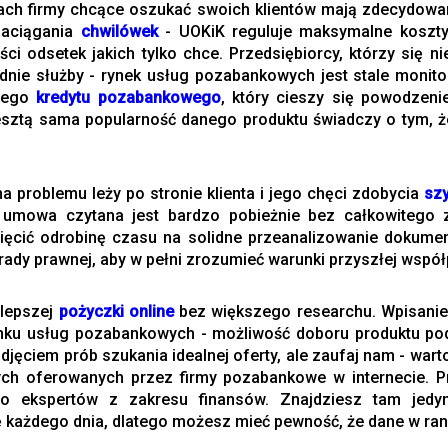
ach firmy chcące oszukać swoich klientów mają zdecydowan
zaciągania
chwilówek
- UOKiK reguluje maksymalne koszt
 odsetek jakich tylko chce. Przedsiębiorcy, którzy się ni
dnie służby - rynek usług pozabankowych jest stale monit
rnego
kredytu pozabankowego
, który cieszy się powodzeni
sztą sama popularność danego produktu świadczy o tym, 
 problemu leży po stronie klienta i jego chęci zdobycia
szy
, umowa czytana jest bardzo pobieżnie bez całkowitego
ięcić odrobinę czasu na solidne przeanalizowanie dokumen
ady prawnej, aby w pełni zrozumieć warunki przyszłej współ
 lepszej
pożyczki online
bez większego researchu. Wpisanie f
ynku usług pozabankowych - możliwość doboru produktu po
djęciem prób szukania idealnej oferty, ale zaufaj nam - wa
wych oferowanych przez firmy pozabankowe w internecie. P
eło ekspertów z zakresu finansów. Znajdziesz tam jed
stę każdego dnia, dlatego możesz mieć pewność, że dane w rank